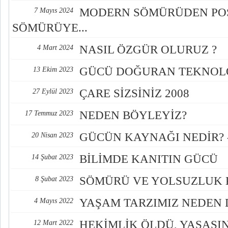
MODERN SÖMÜRÜDEN P
7 Mayıs 2024
SÖMÜRÜYE...
NASIL ÖZGÜR OLURUZ ?
4 Mart 2024
GÜCÜ DOĞURAN TEKNOLO
13 Ekim 2023
ÇARE SİZSİNİZ 2008
27 Eylül 2023
NEDEN BÖYLEYİZ?
17 Temmuz 2023
GÜCÜN KAYNAĞI NEDİR? -
20 Nisan 2023
BİLİMDE KANITIN GÜCÜ
14 Şubat 2023
SÖMÜRÜ VE YOLSUZLUK 
8 Şubat 2023
YAŞAM TARZIMIZ NEDEN 
4 Mayıs 2022
HEKİMLİK ÖLDÜ, YAŞASI
12 Mart 2022