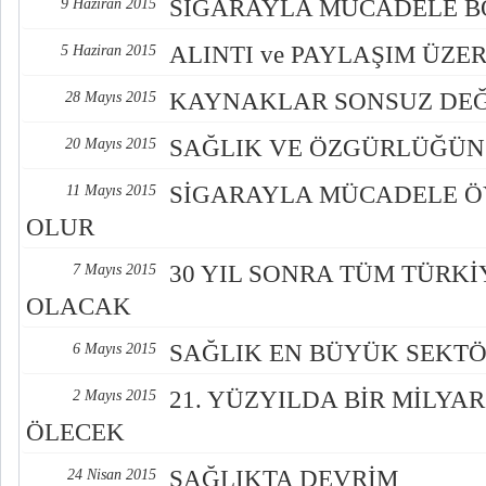
SİGARAYLA MÜCADELE B
9 Haziran 2015
ALINTI ve PAYLAŞIM ÜZE
5 Haziran 2015
KAYNAKLAR SONSUZ DEĞ
28 Mayıs 2015
SAĞLIK VE ÖZGÜRLÜĞÜN
20 Mayıs 2015
SİGARAYLA MÜCADELE Ö
11 Mayıs 2015
OLUR
30 YIL SONRA TÜM TÜRKİ
7 Mayıs 2015
OLACAK
SAĞLIK EN BÜYÜK SEKT
6 Mayıs 2015
21. YÜZYILDA BİR MİLYA
2 Mayıs 2015
ÖLECEK
SAĞLIKTA DEVRİM
24 Nisan 2015