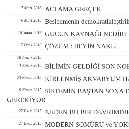
ACI AMA GERÇEK
7 Mart 2016
Beslenmenin demokratikleştiri
6 Mart 2016
GÜCÜN KAYNAĞI NEDİR? -
16 Şubat 2016
ÇÖZÜM : BEYİN NAKLİ
7 Ocak 2016
18 Aralık 2015
BİLİMİN GELDİĞİ SON NO
4 Aralık 2015
KİRLENMİŞ AKVARYUM H
23 Kasım 2015
SİSTEMİN BAŞTAN SONA 
9 Kasım 2015
GEREKİYOR
NEDEN BU BİR DEVRİMDİ
27 Ekim 2015
MODERN SÖMÜRÜ ve YOK
27 Ekim 2015