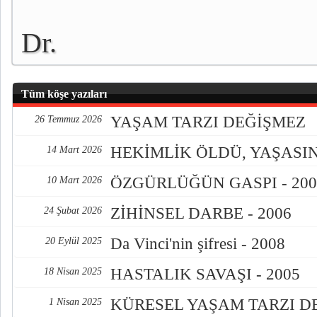
Dr.
Kemal Yeşilçimen
Tüm köşe yazıları
YAŞAM TARZI DEĞİŞMEZ
26 Temmuz 2026
HEKİMLİK ÖLDÜ, YAŞASI
14 Mart 2026
ÖZGÜRLÜĞÜN GASPI - 200
10 Mart 2026
ZİHİNSEL DARBE - 2006
24 Şubat 2026
Da Vinci'nin şifresi - 2008
20 Eylül 2025
HASTALIK SAVAŞI - 2005
18 Nisan 2025
KÜRESEL YAŞAM TARZI D
1 Nisan 2025